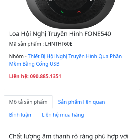
u
i
a
ế
y
p
L
t
ạ
h
Loa Hội Nghị Truyền Hình FONE540
i
e
Mã sản phẩm : LHNTHF60E
o
Nhóm -
Thiết Bị Hội Nghị Truyền Hình Qua Phần
Mềm Bằng Cổng USB
Liên hệ: 090.885.1351
Mô tả sản phẩm
Sản phẩm liên quan
Bình luận
Liên hệ mua hàng
Chất lượng âm thanh rõ ràng phù hợp với