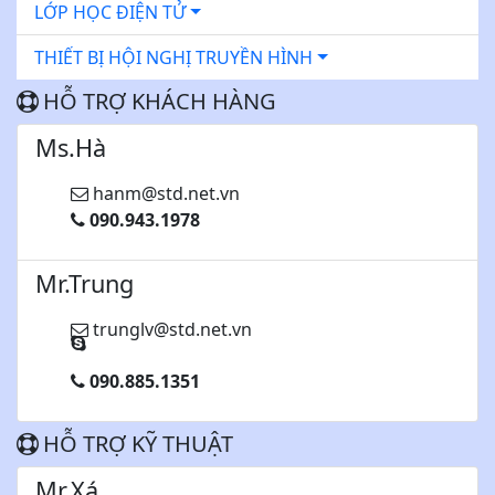
LỚP HỌC ĐIỆN TỬ
THIẾT BỊ HỘI NGHỊ TRUYỀN HÌNH
HỖ TRỢ KHÁCH HÀNG
Ms.Hà
hanm@std.net.vn
090.943.1978
Mr.Trung
trunglv@std.net.vn
090.885.1351
HỖ TRỢ KỸ THUẬT
Mr.Xá