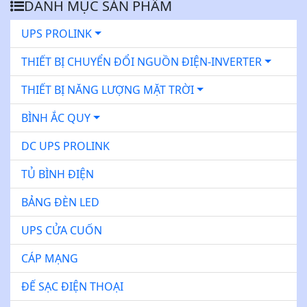
DANH MỤC SẢN PHẨM
UPS PROLINK
THIẾT BỊ CHUYỂN ĐỔI NGUỒN ĐIỆN-INVERTER
THIẾT BỊ NĂNG LƯỢNG MẶT TRỜI
BÌNH ẮC QUY
DC UPS PROLINK
TỦ BÌNH ĐIỆN
BẢNG ĐÈN LED
UPS CỬA CUỐN
CÁP MẠNG
ĐẾ SẠC ĐIỆN THOẠI