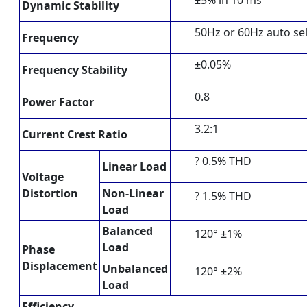
Dynamic Stability
50Hz or 60Hz auto sel
Frequency
±0.05%
Frequency Stability
0.8
Power Factor
3.2:1
Current Crest Ratio
? 0.5% THD
Linear Load
Voltage
Distortion
Non-Linear
? 1.5% THD
Load
Balanced
120° ±1%
Load
Phase
Displacement
Unbalanced
120° ±2%
Load
Efficiency