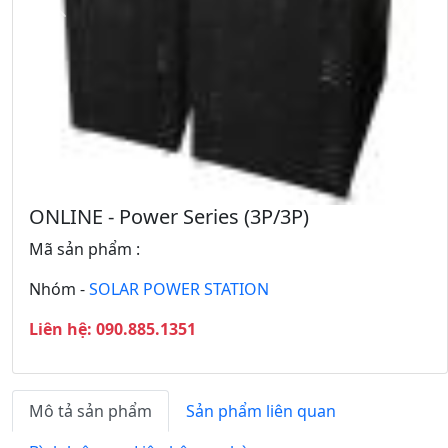
Q
T
u
i
a
ế
y
p
L
t
ạ
h
i
e
o
ONLINE - Power Series (3P/3P)
Mã sản phẩm :
Nhóm -
SOLAR POWER STATION
Liên hệ: 090.885.1351
Mô tả sản phẩm
Sản phẩm liên quan