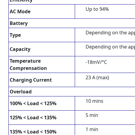
Up to 94%
AC Mode
Battery
Depending on the app
Type
Depending on the app
Capacity
Temperature
-18mV/°C
Comprensation
23 A (max)
Charging Current
Overload
10 mins
100% < Load < 125%
5 min
125% < Load < 135%
1 min
135% < Load < 150%