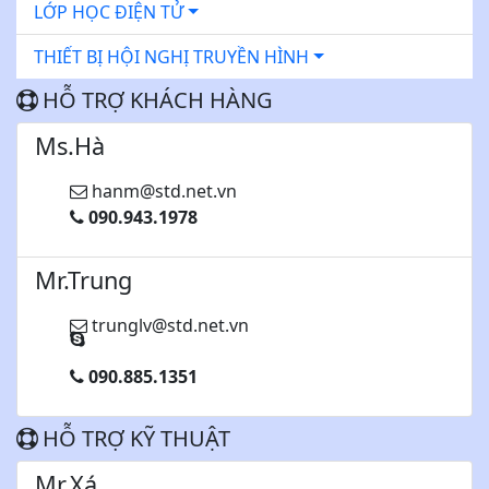
LỚP HỌC ĐIỆN TỬ
THIẾT BỊ HỘI NGHỊ TRUYỀN HÌNH
HỖ TRỢ KHÁCH HÀNG
Ms.Hà
hanm@std.net.vn
090.943.1978
Mr.Trung
trunglv@std.net.vn
090.885.1351
HỖ TRỢ KỸ THUẬT
Mr.Xá