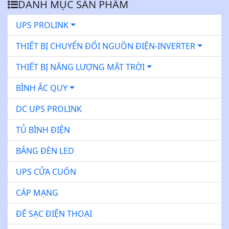
DANH MỤC SẢN PHẨM
UPS PROLINK
THIẾT BỊ CHUYỂN ĐỔI NGUỒN ĐIỆN-INVERTER
THIẾT BỊ NĂNG LƯỢNG MẶT TRỜI
BÌNH ẮC QUY
DC UPS PROLINK
TỦ BÌNH ĐIỆN
BẢNG ĐÈN LED
UPS CỬA CUỐN
CÁP MẠNG
ĐẾ SẠC ĐIỆN THOẠI