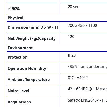
20 sec
>150%
Physical
700 x 450 x 1100
Dimension (mm) D x W × H
120
Net Weight (kgs)Capacity
Environment
IP20
Protection
<95% non-condensin
Operation Humidity
0°C - +40°C
Ambient Temperature
42 ~ 69dBA @ 1 Meter
Noise Level
Safety: EN62040-1-1;
Regulations