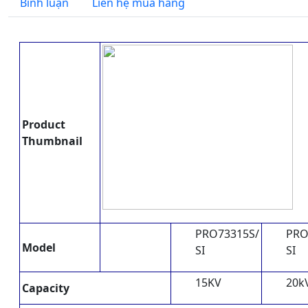
Bình luận
Liên hệ mua hàng
Product
Thumbnail
PRO73315S/
PRO
Model
SI
SI
15KV
20k
Capacity