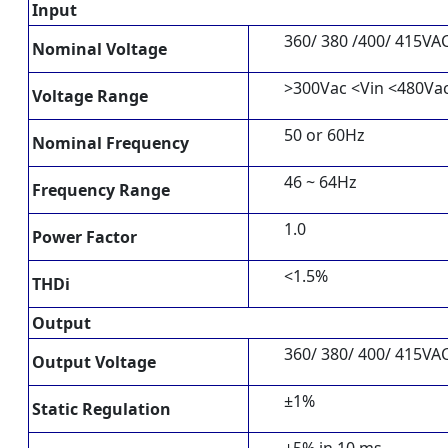
Input
360/ 380 /400/ 415VA
Nominal Voltage
>300Vac <Vin <480Va
Voltage Range
50 or 60Hz
Nominal Frequency
46 ~ 64Hz
Frequency Range
1.0
Power Factor
<1.5%
THDi
Output
360/ 380/ 400/ 415VA
Output Voltage
±1%
Static Regulation
±5% in 10 ms