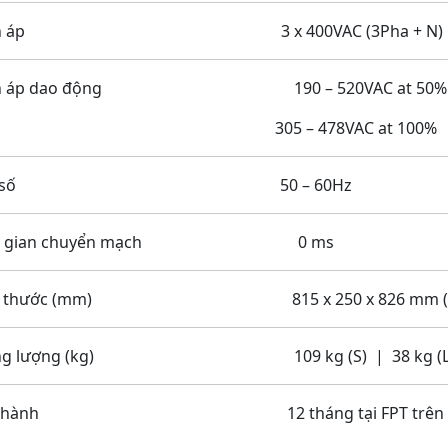
ện áp 3 x 400VAC (3Pha + N)
ện áp dao động 190 – 520VAC at 50%
05 – 478VAC at 100%
ần số 50 – 60Hz
ời gian chuyển mạch 0 ms
h thước (mm) 815 x 250 x 826 mm (S) | 59
ọng lượng (kg) 109 kg (S) | 38 kg (L
o hành 12 tháng tại FPT trên toà