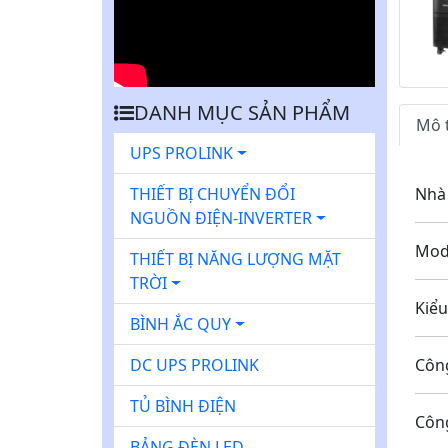
u
a
y
L
DANH MỤC SẢN PHẨM
ạ
Mô 
i
UPS PROLINK
Nh
THIẾT BỊ CHUYỂN ĐỔI
NGUỒN ĐIỆN-INVERTER
M
THIẾT BỊ NĂNG LƯỢNG MẶT
TRỜI
K
BÌNH ẮC QUY
C
DC UPS PROLINK
TỦ BÌNH ĐIỆN
Cô
BẢNG ĐÈN LED