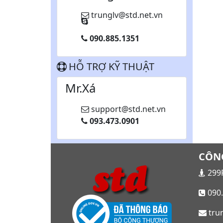
trunglv@std.net.vn
090.885.1351
HỖ TRỢ KỸ THUẬT
Mr.Xá
support@std.net.vn
093.473.0901
CÔNG
299F
090.
trun