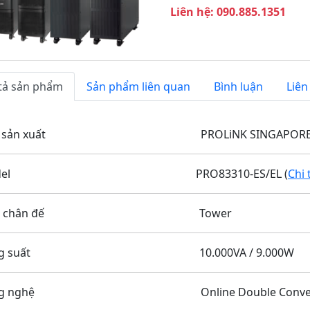
i
Liên hệ: 090.885.1351
ế
p
t
h
tả sản phẩm
Sản phẩm liên quan
Bình luận
Liên
e
o
à sản xuất PROLiNK SINGAPOR
odel PRO83310-ES/EL (
Chi 
iểu chân đế Tower
ông suất 10.000VA / 9
ng nghệ Online Double Conversion 