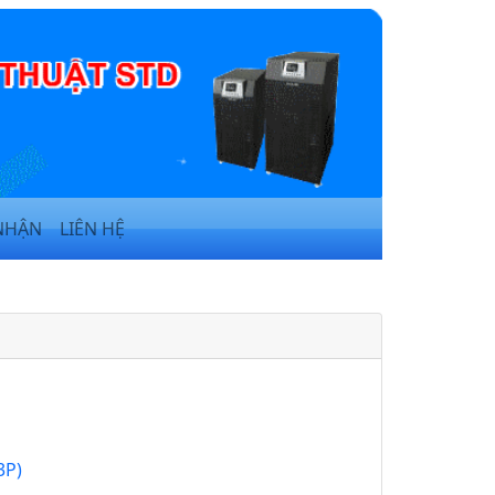
NHẬN
LIÊN HỆ
3P)