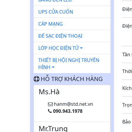
Đi
UPS CỬA CUỐN
CÁP MẠNG
Đi
ĐẾ SẠC ĐIỆN THOẠI
3
LỚP HỌC ĐIỆN TỬ
T
THIẾT BỊ HỘI NGHỊ TRUYỀN
HÌNH
Th
HỖ TRỢ KHÁCH HÀNG
Kíc
Ms.Hà
hanm@std.net.vn
Tr
090.943.1978
Bả
Mr.Trung