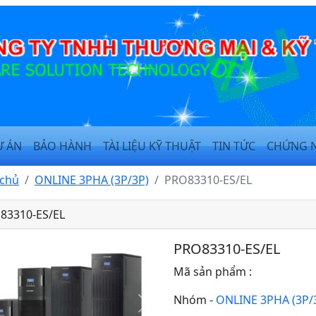
Ự ÁN
BẢO HÀNH
TÀI LIỆU KỸ THUẬT
TIN TỨC
CHỨNG 
 chủ
ONLINE 3PHA (3P/3P)
PRO83310-ES/EL
83310-ES/EL
PRO83310-ES/EL
Mã sản phẩm :
Nhóm -
ONLINE 3PHA (3P/
T