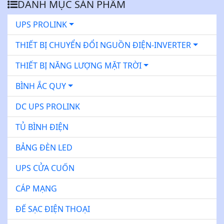
DANH MỤC SẢN PHẨM
UPS PROLINK
THIẾT BỊ CHUYỂN ĐỔI NGUỒN ĐIỆN-INVERTER
THIẾT BỊ NĂNG LƯỢNG MẶT TRỜI
BÌNH ẮC QUY
DC UPS PROLINK
TỦ BÌNH ĐIỆN
BẢNG ĐÈN LED
UPS CỬA CUỐN
CÁP MẠNG
ĐẾ SẠC ĐIỆN THOẠI