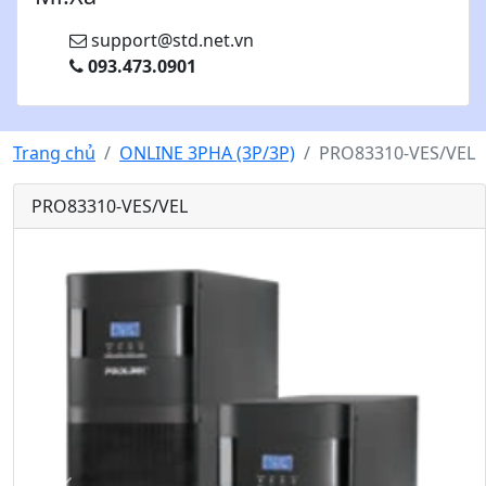
support@std.net.vn
093.473.0901
Trang chủ
ONLINE 3PHA (3P/3P)
PRO83310-VES/VEL
PRO83310-VES/VEL