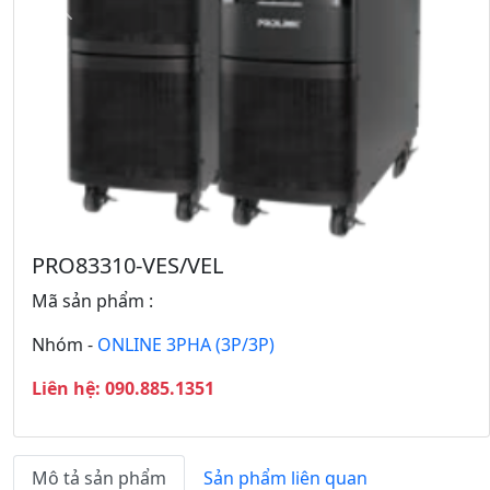
Q
T
u
i
a
ế
y
p
L
t
ạ
h
i
e
o
PRO83310-VES/VEL
Mã sản phẩm :
Nhóm -
ONLINE 3PHA (3P/3P)
Liên hệ: 090.885.1351
Mô tả sản phẩm
Sản phẩm liên quan