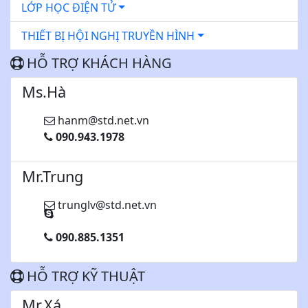
LỚP HỌC ĐIỆN TỬ
THIẾT BỊ HỘI NGHỊ TRUYỀN HÌNH
HỖ TRỢ KHÁCH HÀNG
Ms.Hà
hanm@std.net.vn
090.943.1978
Mr.Trung
trunglv@std.net.vn
090.885.1351
HỖ TRỢ KỸ THUẬT
Mr.Xá