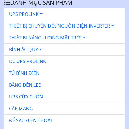
DANH MỤC SẢN PHẨM
UPS PROLINK
THIẾT BỊ CHUYỂN ĐỔI NGUỒN ĐIỆN-INVERTER
THIẾT BỊ NĂNG LƯỢNG MẶT TRỜI
BÌNH ẮC QUY
DC UPS PROLINK
TỦ BÌNH ĐIỆN
BẢNG ĐÈN LED
UPS CỬA CUỐN
CÁP MẠNG
ĐẾ SẠC ĐIỆN THOẠI