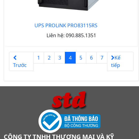
UPS PROLiNK PRO83115RS
Liên hệ: 090.885.1351
1
2
3
4
5
6
7
Kế
Trước
tiếp
CÔNG TY TNHH THƯƠNG MẠI VÀ KỸ