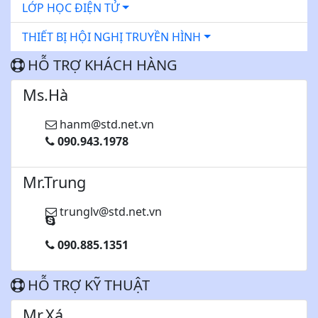
LỚP HỌC ĐIỆN TỬ
THIẾT BỊ HỘI NGHỊ TRUYỀN HÌNH
HỖ TRỢ KHÁCH HÀNG
Ms.Hà
hanm@std.net.vn
090.943.1978
Mr.Trung
trunglv@std.net.vn
090.885.1351
HỖ TRỢ KỸ THUẬT
Mr.Xá