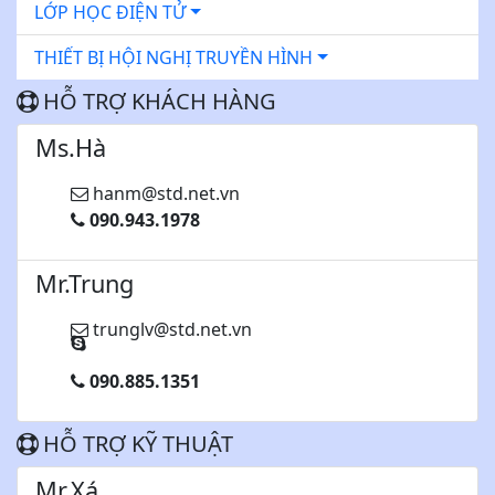
LỚP HỌC ĐIỆN TỬ
THIẾT BỊ HỘI NGHỊ TRUYỀN HÌNH
HỖ TRỢ KHÁCH HÀNG
Ms.Hà
hanm@std.net.vn
090.943.1978
Mr.Trung
trunglv@std.net.vn
090.885.1351
HỖ TRỢ KỸ THUẬT
Mr.Xá