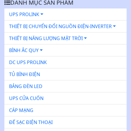
DANH MỤC SẢN PHẨM
UPS PROLINK
THIẾT BỊ CHUYỂN ĐỔI NGUỒN ĐIỆN-INVERTER
THIẾT BỊ NĂNG LƯỢNG MẶT TRỜI
BÌNH ẮC QUY
DC UPS PROLINK
TỦ BÌNH ĐIỆN
BẢNG ĐÈN LED
UPS CỬA CUỐN
CÁP MẠNG
ĐẾ SẠC ĐIỆN THOẠI