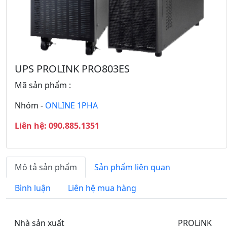
a
ế
y
p
L
t
ạ
h
i
e
o
UPS PROLINK PRO803ES
Mã sản phẩm :
Nhóm -
ONLINE 1PHA
Liên hệ: 090.885.1351
Mô tả sản phẩm
Sản phẩm liên quan
Bình luận
Liên hệ mua hàng
Nhà sản xuất PROLiNK