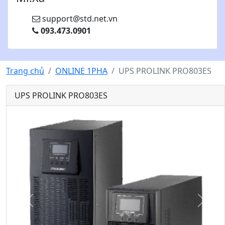
support@std.net.vn
093.473.0901
Trang chủ
ONLINE 1PHA
UPS PROLINK PRO803ES
UPS PROLINK PRO803ES
Q
T
u
i