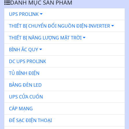
DANH MỤC SẢN PHẨM
UPS PROLINK
THIẾT BỊ CHUYỂN ĐỔI NGUỒN ĐIỆN-INVERTER
THIẾT BỊ NĂNG LƯỢNG MẶT TRỜI
BÌNH ẮC QUY
DC UPS PROLINK
TỦ BÌNH ĐIỆN
BẢNG ĐÈN LED
UPS CỬA CUỐN
CÁP MẠNG
ĐẾ SẠC ĐIỆN THOẠI