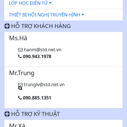
LỚP HỌC ĐIỆN TỬ
THIẾT BỊ HỘI NGHỊ TRUYỀN HÌNH
HỖ TRỢ KHÁCH HÀNG
Ms.Hà
hanm@std.net.vn
090.943.1978
Mr.Trung
trunglv@std.net.vn
090.885.1351
HỖ TRỢ KỸ THUẬT
Mr.Xá