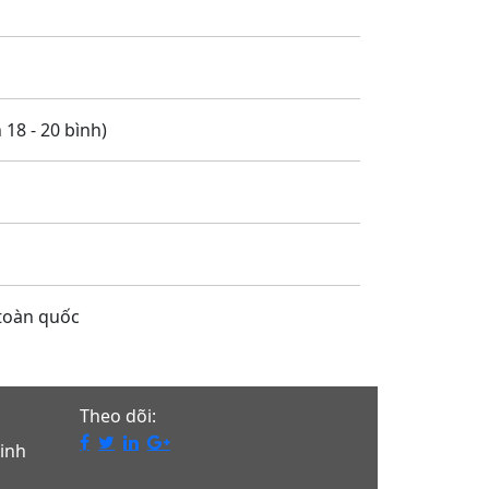
20 bình)
n quốc
Theo dõi:
inh