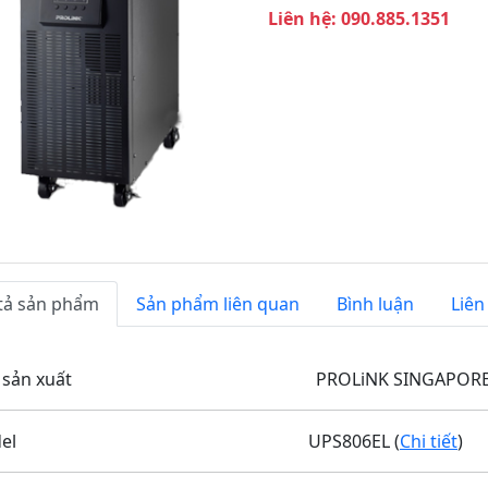
Liên hệ: 090.885.1351
T
i
ế
p
t
h
e
o
tả sản phẩm
Sản phẩm liên quan
Bình luận
Liên
à sản xuất PROLiNK SINGAPOR
odel UPS806EL (
Chi tiết
)