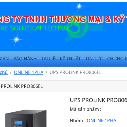
Ự ÁN
BẢO HÀNH
TÀI LIỆU KỸ THUẬT
TIN TỨC
CHỨNG 
 chủ
ONLINE 1PHA
UPS PROLiNK PRO806EL
 PROLiNK PRO806EL
UPS PROLiNK PRO806
Mã sản phẩm :
Nhóm -
ONLINE 1PHA