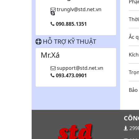
Ph
trunglv@std.net.vn
Th
090.885.1351
Ắc
HỖ TRỢ KỸ THUẬT
Mr.Xá
Kí
support@std.net.vn
T
093.473.0901
Bả
CÔNG
299F