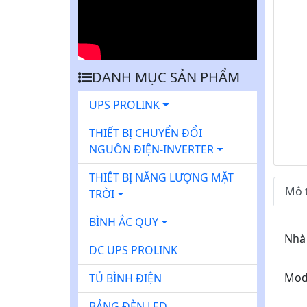
Q
u
DANH MỤC SẢN PHẨM
a
y
UPS PROLINK
L
ạ
THIẾT BỊ CHUYỂN ĐỔI
i
NGUỒN ĐIỆN-INVERTER
THIẾT BỊ NĂNG LƯỢNG MẶT
Mô 
TRỜI
BÌNH ẮC QUY
Nh
DC UPS PROLINK
M
TỦ BÌNH ĐIỆN
BẢNG ĐÈN LED