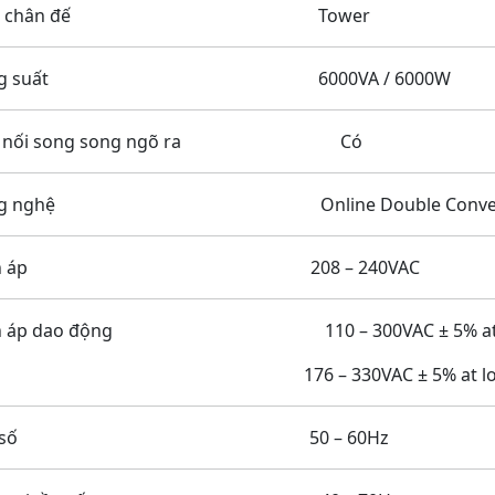
iểu chân đế Tower
ông suất 6000VA / 6000W
u nối song song ngõ ra Có
ng nghệ Online Double Conversion 
iện áp 208 – 240VAC
ện áp dao động 110 – 300VAC ± 5% at l
76 – 330VAC ± 5% at load 
ần số 50 – 60Hz