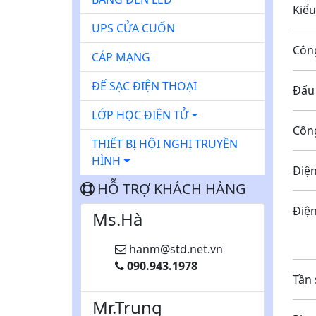
K
UPS CỬA CUỐN
C
CÁP MẠNG
ĐẾ SẠC ĐIỆN THOẠI
Đấ
LỚP HỌC ĐIỆN TỬ
Cô
THIẾT BỊ HỘI NGHỊ TRUYỀN
HÌNH
Đ
HỖ TRỢ KHÁCH HÀNG
Đi
Ms.Hà
1
hanm@std.net.vn
090.943.1978
T
Mr.Trung