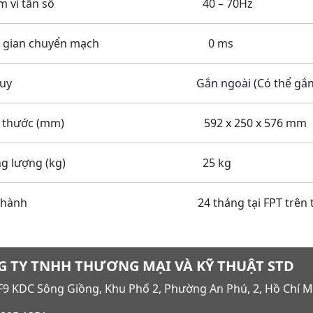
ạm vi tần số 40 – 70Hz
ời gian chuyển mạch 0 ms
 quy Gắn ngoài (Có thể gắn 18 - 
ch thước (mm) 592 x 250 x 576 mm
rọng lượng (kg) 25 kg
o hành 24 tháng tại FPT trên toà
 TY TNHH THƯƠNG MẠI VÀ KỸ THUẬT STD
9 KDC Sông Giồng, Khu Phố 2, Phường An Phú, 2, Hồ Chí M