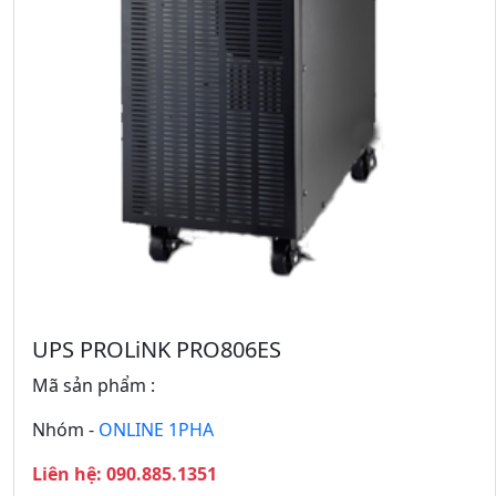
Q
T
u
i
a
ế
y
p
L
t
ạ
h
i
e
o
UPS PROLiNK PRO806ES
Mã sản phẩm :
Nhóm -
ONLINE 1PHA
Liên hệ: 090.885.1351