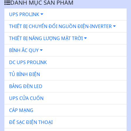
DANH MỤC SẢN PHẨM
UPS PROLINK
THIẾT BỊ CHUYỂN ĐỔI NGUỒN ĐIỆN-INVERTER
THIẾT BỊ NĂNG LƯỢNG MẶT TRỜI
BÌNH ẮC QUY
DC UPS PROLINK
TỦ BÌNH ĐIỆN
BẢNG ĐÈN LED
UPS CỬA CUỐN
CÁP MẠNG
ĐẾ SẠC ĐIỆN THOẠI