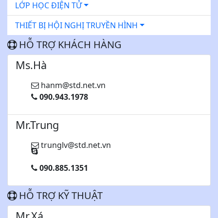
LỚP HỌC ĐIỆN TỬ
THIẾT BỊ HỘI NGHỊ TRUYỀN HÌNH
HỖ TRỢ KHÁCH HÀNG
Ms.Hà
hanm@std.net.vn
090.943.1978
Mr.Trung
trunglv@std.net.vn
090.885.1351
HỖ TRỢ KỸ THUẬT
Mr.Xá