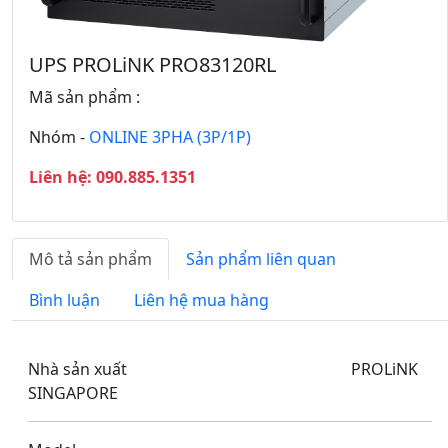
y
p
L
t
ạ
h
UPS PROLiNK PRO83120RL
i
e
Mã sản phẩm :
o
Nhóm -
ONLINE 3PHA (3P/1P)
Liên hệ: 090.885.1351
Mô tả sản phẩm
Sản phẩm liên quan
Bình luận
Liên hệ mua hàng
Nhà sản xuất PROLiNK
SINGAPORE