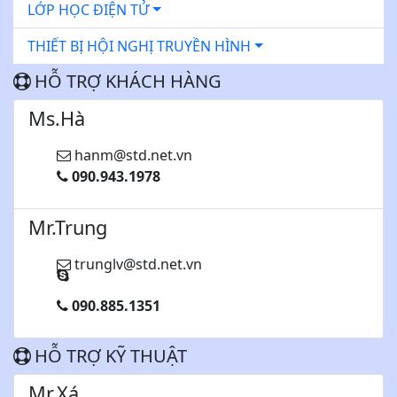
LỚP HỌC ĐIỆN TỬ
THIẾT BỊ HỘI NGHỊ TRUYỀN HÌNH
HỖ TRỢ KHÁCH HÀNG
Ms.Hà
hanm@std.net.vn
090.943.1978
Mr.Trung
trunglv@std.net.vn
090.885.1351
HỖ TRỢ KỸ THUẬT
Mr.Xá