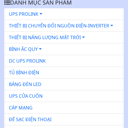
DANH MỤC SẢN PHẨM
UPS PROLINK
THIẾT BỊ CHUYỂN ĐỔI NGUỒN ĐIỆN-INVERTER
THIẾT BỊ NĂNG LƯỢNG MẶT TRỜI
BÌNH ẮC QUY
DC UPS PROLINK
TỦ BÌNH ĐIỆN
BẢNG ĐÈN LED
UPS CỬA CUỐN
CÁP MẠNG
ĐẾ SẠC ĐIỆN THOẠI