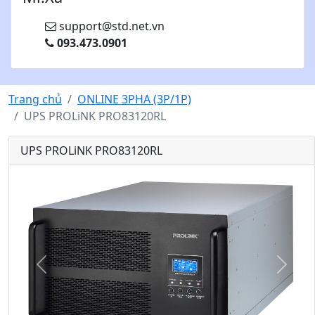
support@std.net.vn
093.473.0901
Trang chủ
ONLINE 3PHA (3P/1P)
UPS PROLiNK PRO83120RL
UPS PROLiNK PRO83120RL
Q
T
u
i
a
ế