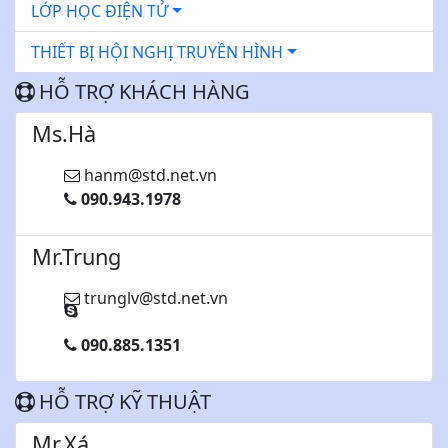
LỚP HỌC ĐIỆN TỬ
THIẾT BỊ HỘI NGHỊ TRUYỀN HÌNH
HỖ TRỢ KHÁCH HÀNG
Ms.Hà
hanm@std.net.vn
090.943.1978
Mr.Trung
trunglv@std.net.vn
090.885.1351
HỖ TRỢ KỸ THUẬT
Mr.Xá