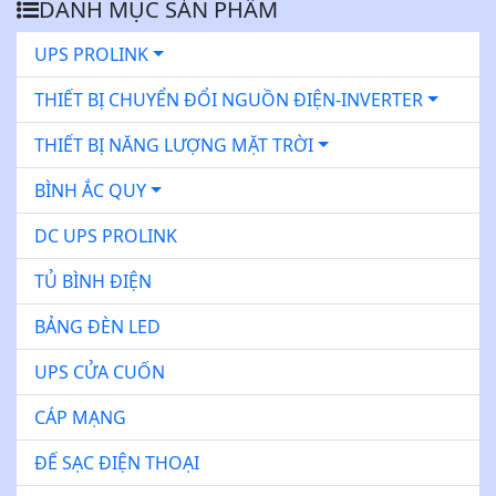
DANH MỤC SẢN PHẨM
UPS PROLINK
THIẾT BỊ CHUYỂN ĐỔI NGUỒN ĐIỆN-INVERTER
THIẾT BỊ NĂNG LƯỢNG MẶT TRỜI
BÌNH ẮC QUY
DC UPS PROLINK
TỦ BÌNH ĐIỆN
BẢNG ĐÈN LED
UPS CỬA CUỐN
CÁP MẠNG
ĐẾ SẠC ĐIỆN THOẠI