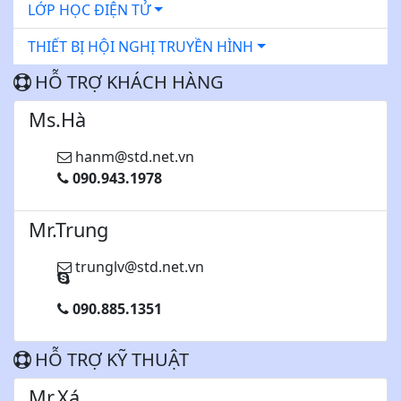
LỚP HỌC ĐIỆN TỬ
THIẾT BỊ HỘI NGHỊ TRUYỀN HÌNH
HỖ TRỢ KHÁCH HÀNG
Ms.Hà
hanm@std.net.vn
090.943.1978
Mr.Trung
trunglv@std.net.vn
090.885.1351
HỖ TRỢ KỸ THUẬT
Mr.Xá