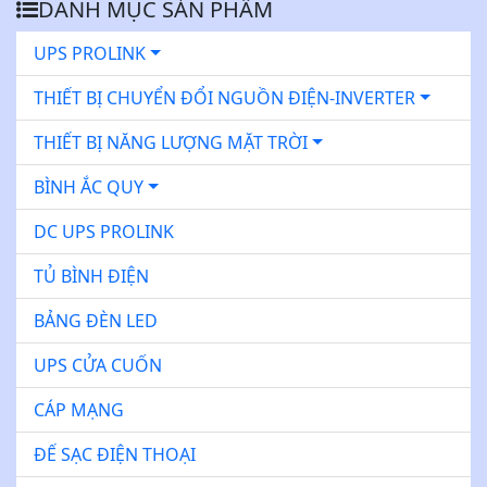
DANH MỤC SẢN PHẨM
UPS PROLINK
THIẾT BỊ CHUYỂN ĐỔI NGUỒN ĐIỆN-INVERTER
THIẾT BỊ NĂNG LƯỢNG MẶT TRỜI
BÌNH ẮC QUY
DC UPS PROLINK
TỦ BÌNH ĐIỆN
BẢNG ĐÈN LED
UPS CỬA CUỐN
CÁP MẠNG
ĐẾ SẠC ĐIỆN THOẠI