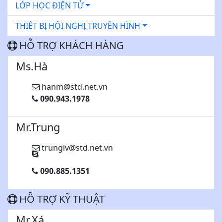
LỚP HỌC ĐIỆN TỬ
THIẾT BỊ HỘI NGHỊ TRUYỀN HÌNH
HỖ TRỢ KHÁCH HÀNG
Ms.Hà
hanm@std.net.vn
090.943.1978
Mr.Trung
trunglv@std.net.vn
090.885.1351
HỖ TRỢ KỸ THUẬT
Mr.Xá